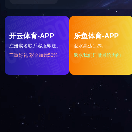
开云（中国）
走进安兴
安兴品牌
公司概况
品牌战略
管理架构
核心价值
公司荣誉
标识释义
[向上]
开云网投 版权所有
免责声明
皖ICP备16019854
地址：合肥市长江中路369号CBD中央广场写字楼7楼 电话：05
开云手机在线登陆入口
|
HAOBO.COM
|
开云手机入口
|
LEYU.COM
|
开