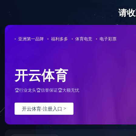
开云
寄语七一，我为党的生日送祝福
夏日送清凉 关怀暖人心——华安物业公司工会开展我为职工
淮北安兴古镇公司党支部与古镇社区党支部联合开展“缅怀革
学思想 强党性 重实践 建新功——记党总支书记张平下支部
守住钱袋子 护好幸福家——记安徽国际金融中心管理处党支