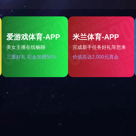
核心业务
楼盘动态
新闻中心
商务合作
地产开发
楼盘动态
安兴动态
招标公告公
营销策划
行业动态
物管服务
政策解读
景观建设
开云网投
号-1
技术支持
：
网新科技
(
www.ibw.cn
)
51-62852172 企业邮箱：ahaxfz@163.com
营业执照
网站已安装安全证书，请放心浏览
云在线
|
乐玩体育·
|
完美作业网有免费视频
|
开云网页版登录入口
|
开云