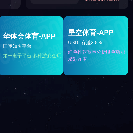
人才招聘
党建工群
信息公开
示
人才政策
党建工群
信息公开制度
招聘公告
信息公开目录
在线自荐
公司公示公告
（中国）Kaiyun·官方网站
|