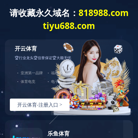
开云
品
安兴发展企业使命
以市场需求为导向，以客户满意为宗旨，以科技含量为特色，以星级
客户营造尊贵的价值空间，为员工提供广阔的事业空间，为股东创造稳定
社会奉献和谐的发展空间。
安兴发展企业愿景
打造省内知名的房地产综合运营商
省内知名：是指以安徽省主要城市及皖江城市带为核心，以长三角地