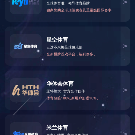
点城市为补充的跨区域地产企业，在专业能力和品牌价值等方面做到安徽
列。
安兴发展品牌定位
产业布局
安兴发展以房地产开发为主业，着力开发四类地产项目和两类服务项
地产项目：以高档写字楼、公寓住宅、旅游地产、大型城市综合体等
服务项目：充分利用营销策划的专业技术，同时为企业客户和个人客户提
的物业服务，打造“生活品质，安兴铸就”的物业品牌形象。
其他补充业务：
打造宽广的经营体系，形成经济效益的长短结合及有益补充的经营体