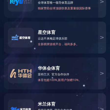
安兴景华公司工会开展庆“三八”活动
安兴发展公司工会组织开展三八妇女节主题活动
安兴华安物业公司开展“三八”妇女节活动
安兴华安物业公司全面加强安全生产管理
安兴华安物业公司开展“学雷锋”活动
上一页
...
6