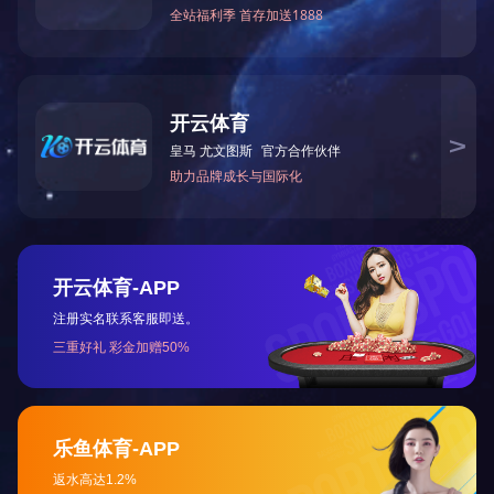
公司概况
品牌战略
地产开发
管理架构
核心价值
营销策划
公司荣誉
标识释义
物管服务
景观建设
开云网投
开云网投 版权所有
免责声明
皖ICP备16019854号-1
技术
地址：合肥市长江中路369号CBD中央广场写字楼7楼 电话：0551-628
开云手机在线登陆入口
|
HAOBO.COM
|
开云手机入口
|
LEYU.COM
|
开
云在线
|
乐玩体育·
|
完美作业网有免费视频
|
开云网页版登录入口
|
开云
（中国）Kaiyun·官方网站
|