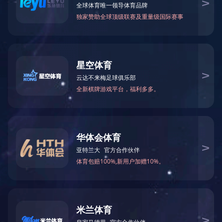
目前，合六路是连接合肥到六安最重要的公路通道，也是惠
设。合六路计划按一级公路标准改建，设计为双向6车道、沥青
第二通道最有可能的取线是走紫蓬山。目前，这条合六路以
六安境内。全条道路走向为自合肥繁华西路经肥西紫蓬山北麓
元。
此外，肥西县小庙至高刘公路改建工程设计招标工作已完成
两部分，约21.9公里，一级公路标准建设。
吴存荣还透露，合肥市方面有一个计划，是在合肥经济圈范
淮路。 "到六安如果形成一条高速加两条二级公路，真正地实
成交萎缩融资变难 安徽省房企资金链越绷越紧
近来，全球经济形势再度波动，世界经济步入新一轮衰退的
产开发企业资金链越绷越紧，建议我省大力拓展内需市场，
"对策清样"中称，今年1~8月，我省规模以上工业增加值增
滑。目前来看，国内外环境短期内难以改变，这些传统产业