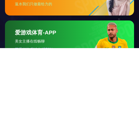
上一个：
淮北安兴投资有限公司党支部开展爱国主义教育主题党日活
开云（中国）
走进安兴
安兴品牌
核心业
公司概况
品牌战略
地产开发
管理架构
核心价值
营销策划
公司荣誉
标识释义
物管服务
景观建设
开云网投