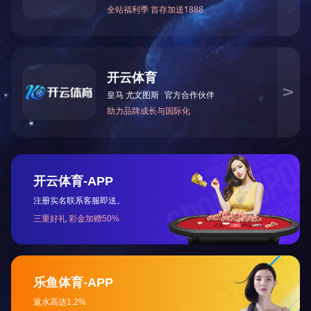
古镇公司党支部将以此次活动为契机，持续深化党群联动，