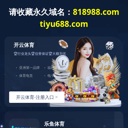
开云
政治生日卡传递组织
2025年7月1日，在建党104周年之际，太阳湾老年公寓