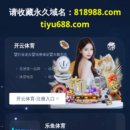
开云
安兴发展公司党委举办2
2024年7月24至26日，安兴发展公司党委举办2024
务工作者等近30人参加了本次培训，外地企业视频参会。